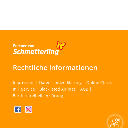
Rechtliche Informationen
Impressum
|
Datenschutzerklärung
|
Online Check-
In
|
Service
|
Blacklisted Airlines
|
AGB
|
Barrierefreiheitserklärung